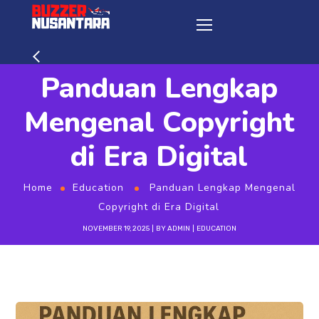
Panduan Lengkap
Mengenal Copyright
di Era Digital
Home
Education
Panduan Lengkap Mengenal
Copyright di Era Digital
NOVEMBER 19, 2025
BY
ADMIN
EDUCATION