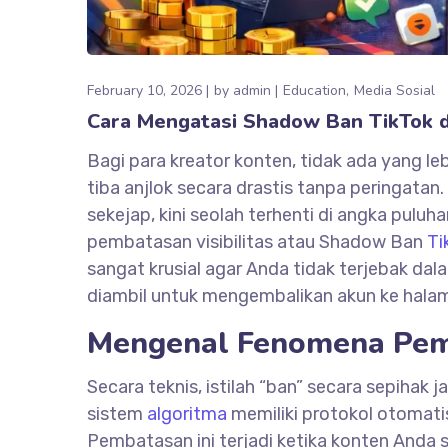
February 10, 2026
by
admin
Education
Media Sosial
Cara Mengatasi Shadow Ban TikTok 
Bagi para kreator konten, tidak ada yang le
tiba anjlok secara drastis tanpa peringat
sekejap, kini seolah terhenti di angka puluha
pembatasan visibilitas atau Shadow Ban
Ti
sangat krusial agar Anda tidak terjebak da
diambil untuk mengembalikan akun ke hala
Mengenal Fenomena Pemb
Secara teknis, istilah “ban” secara sepihak
sistem
algoritma
memiliki protokol otomati
Pembatasan ini terjadi ketika konten Anda 