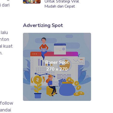
Untuk Strategi Viral
 dari
Mudah dan Cepat
Advertizing Spot
lalu
onton
al kuat
m.
nfollow
tandai