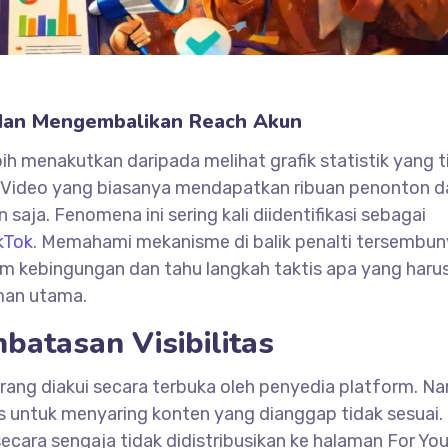
dan Mengembalikan Reach Akun
bih menakutkan daripada melihat grafik statistik yang t
an. Video yang biasanya mendapatkan ribuan penonton 
n saja. Fenomena ini sering kali diidentifikasi sebagai
kTok
. Memahami mekanisme di balik penalti tersembuny
lam kebingungan dan tahu langkah taktis apa yang haru
man utama.
atasan Visibilitas
 jarang diakui secara terbuka oleh penyedia platform. N
s untuk menyaring konten yang dianggap tidak sesuai.
secara sengaja tidak didistribusikan ke halaman For Yo