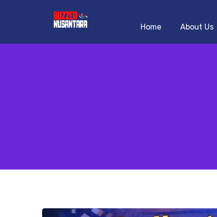
Home
About Us