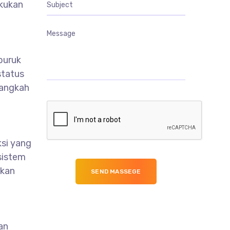
akukan
buruk
status
langkah
ksi yang
sistem
akan
an